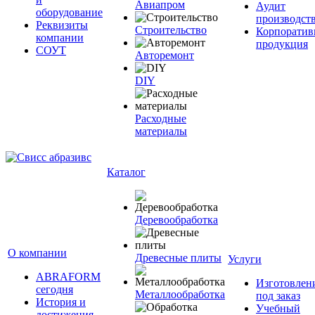
Авиапром
Аудит
оборудование
производст
Реквизиты
Строительство
Корпоратив
компании
продукция
СОУТ
Авторемонт
DIY
Расходные
материалы
Каталог
Деревообработка
О компании
Древесные плиты
Услуги
ABRAFORM
Изготовлен
сегодня
Металлообработка
под заказ
История и
Учебный
достижения