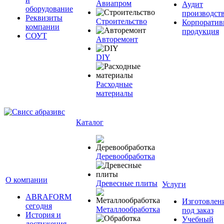
Авиапром
Аудит
оборудование
производст
Реквизиты
Строительство
Корпоратив
компании
продукция
СОУТ
Авторемонт
DIY
Расходные
материалы
Каталог
Деревообработка
О компании
Древесные плиты
Услуги
ABRAFORM
Изготовлен
сегодня
Металлообработка
под заказ
История и
Учебный
достижения