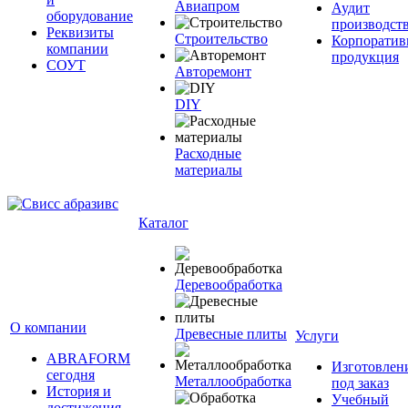
Авиапром
Аудит
оборудование
производст
Реквизиты
Строительство
Корпоратив
компании
продукция
СОУТ
Авторемонт
DIY
Расходные
материалы
Каталог
Деревообработка
О компании
Древесные плиты
Услуги
ABRAFORM
Изготовлен
сегодня
Металлообработка
под заказ
История и
Учебный
достижения