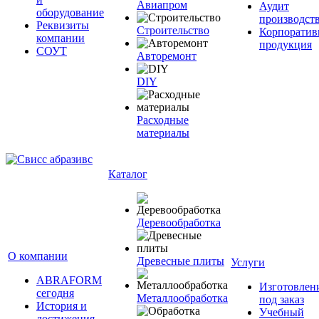
Авиапром
Аудит
оборудование
производст
Реквизиты
Строительство
Корпоратив
компании
продукция
СОУТ
Авторемонт
DIY
Расходные
материалы
Каталог
Деревообработка
О компании
Древесные плиты
Услуги
ABRAFORM
Изготовлен
сегодня
Металлообработка
под заказ
История и
Учебный
достижения