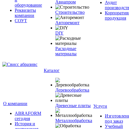
Авиапром
Аудит
оборудование
производст
Реквизиты
Строительство
Корпоратив
компании
продукция
СОУТ
Авторемонт
DIY
Расходные
материалы
Каталог
Деревообработка
О компании
Древесные плиты
Услуги
ABRAFORM
Изготовлен
сегодня
Металлообработка
под заказ
История и
Учебный
достижения