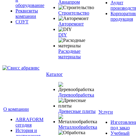
Авиапром
Аудит
оборудование
производст
Реквизиты
Строительство
Корпоратив
компании
продукция
СОУТ
Авторемонт
DIY
Расходные
материалы
Каталог
Деревообработка
О компании
Древесные плиты
Услуги
ABRAFORM
Изготовлен
сегодня
Металлообработка
под заказ
История и
Учебный
достижения