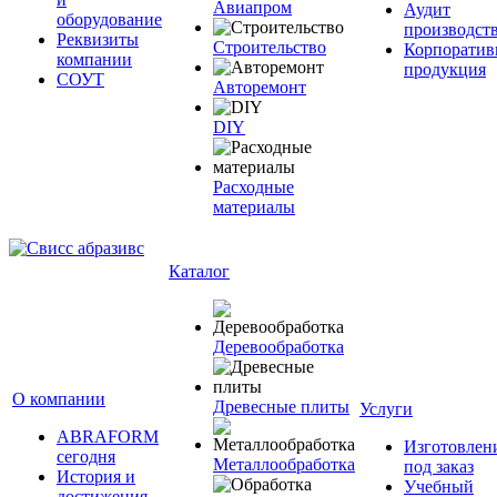
Авиапром
Аудит
оборудование
производст
Реквизиты
Строительство
Корпоратив
компании
продукция
СОУТ
Авторемонт
DIY
Расходные
материалы
Каталог
Деревообработка
О компании
Древесные плиты
Услуги
ABRAFORM
Изготовлен
сегодня
Металлообработка
под заказ
История и
Учебный
достижения