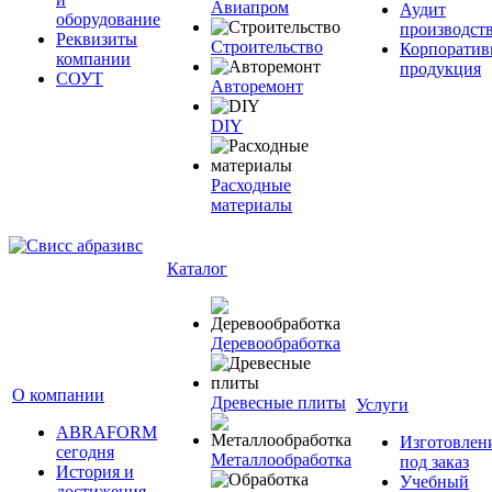
Авиапром
Аудит
оборудование
производст
Реквизиты
Строительство
Корпоратив
компании
продукция
СОУТ
Авторемонт
DIY
Расходные
материалы
Каталог
Деревообработка
О компании
Древесные плиты
Услуги
ABRAFORM
Изготовлен
сегодня
Металлообработка
под заказ
История и
Учебный
достижения