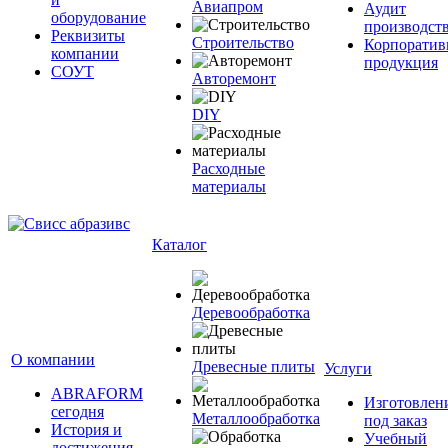
Авиапром
Аудит
оборудование
производст
Реквизиты
Строительство
Корпоратив
компании
продукция
СОУТ
Авторемонт
DIY
Расходные
материалы
Каталог
Деревообработка
О компании
Древесные плиты
Услуги
ABRAFORM
Изготовлен
сегодня
Металлообработка
под заказ
История и
Учебный
достижения