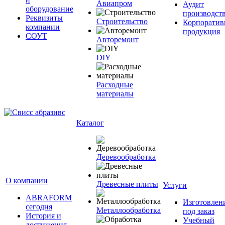
Авиапром
Аудит
оборудование
производст
Реквизиты
Строительство
Корпоратив
компании
продукция
СОУТ
Авторемонт
DIY
Расходные
материалы
Каталог
Деревообработка
О компании
Древесные плиты
Услуги
ABRAFORM
Изготовлен
сегодня
Металлообработка
под заказ
История и
Учебный
достижения